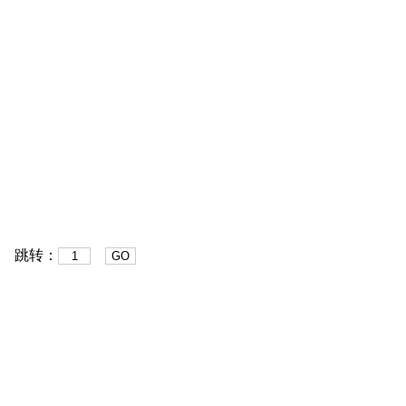
条 跳转：
GO